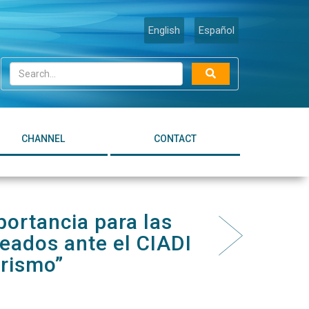
English
Español
CHANNEL
CONTACT
portancia para las
teados ante el CIADI
urismo”