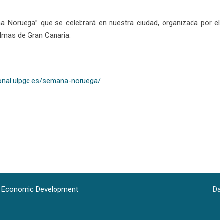
Noruega” que se celebrará en nuestra ciudad, organizada por el V
almas de Gran Canaria.
cional.ulpgc.es/semana-noruega/
le Economic Development
Da